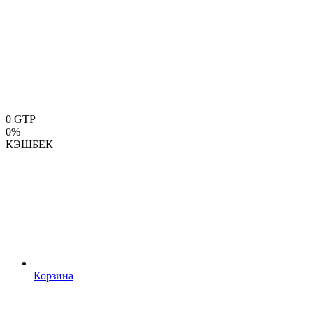
0
GTP
0%
КЭШБЕК
Корзина