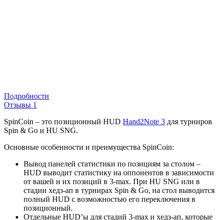
Подробности
Отзывы
1
SpinCoin – это позиционный HUD
Hand2Note 3
для турниров
Spin & Go и HU SNG.
Основные особенности и преимущества SpinCoin:
Вывод панелей статистики по позициям за столом –
HUD выводит статистику на оппонентов в зависимости
от вашей и их позиций в 3-max. При HU SNG или в
стадии хедз-ап в турнирах Spin & Go, на стол выводится
полный HUD с возможностью его переключения в
позиционный.
Отдельные HUD’ы для стадий 3-max и хедз-ап, которые