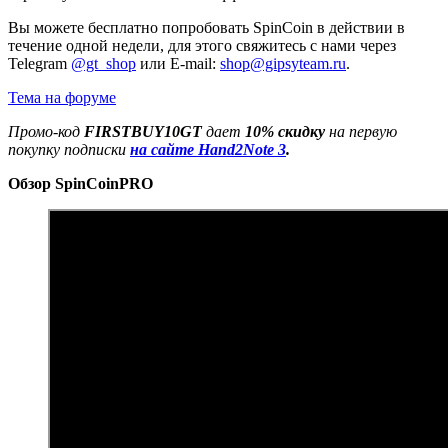
Вы можете бесплатно попробовать SpinCoin в действии в
течение одной недели, для этого свяжитесь с нами через
Telegram
@gt_shop
или E-mail:
shop@gipsyteam.ru
.
Тема на форуме
Промо-код
FIRSTBUY10GT
дает
10% скидку
на первую
покупку подписки
на сайте Hand2Note 3
.
Обзор SpinCoinPRO