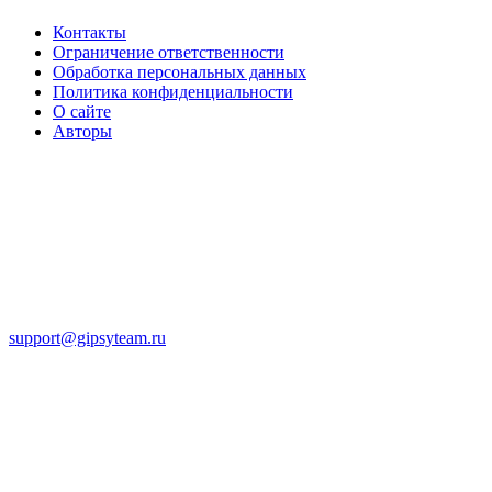
Контакты
Ограничение ответственности
Обработка персональных данных
Политика конфиденциальности
О сайте
Авторы
support@gipsyteam.ru