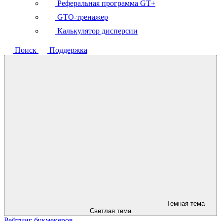
Реферальная программа GT+
GTO-тренажер
Калькулятор дисперсии
Поиск
Поддержка
Темная тема
Светлая тема
Рейтинг букмекеров