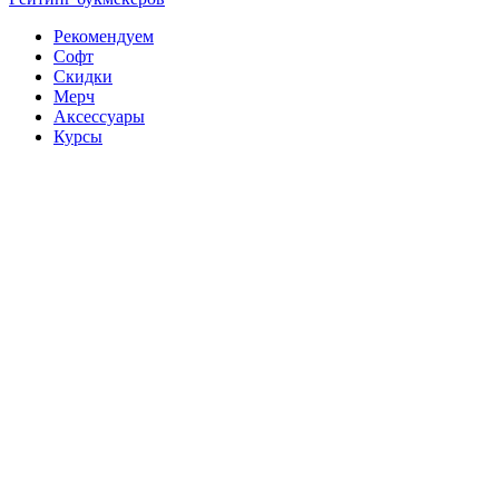
Рекомендуем
Софт
Скидки
Мерч
Аксессуары
Курсы