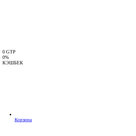
0
GTP
0%
КЭШБЕК
Корзина