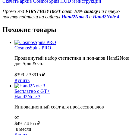
Скачать архив CosmosSpins HUD и инструкции
Промо-код
FIRSTBUY10GT
дает
10% скидку
на первую
покупку подписки на сайтах
Hand2Note 3
и
Hand2Note 4
.
Похожие товары
CosmosSpins PRO
Продвинутый набор статистики и поп-апов Hand2Note
для Spin & Go
$399
/
33915 ₽
Купить
Бесплатно с GT+
Hand2Note 3
Инновационный софт для профессионалов
от
$49
/
4165 ₽
в месяц
Купить