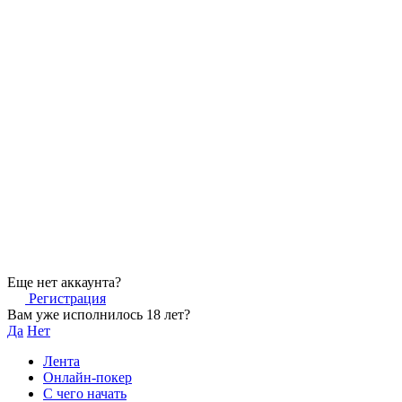
Еще нет аккаунта?
Регистрация
Вам уже исполнилось 18 лет?
Да
Нет
Лента
Онлайн-покер
С чего начать