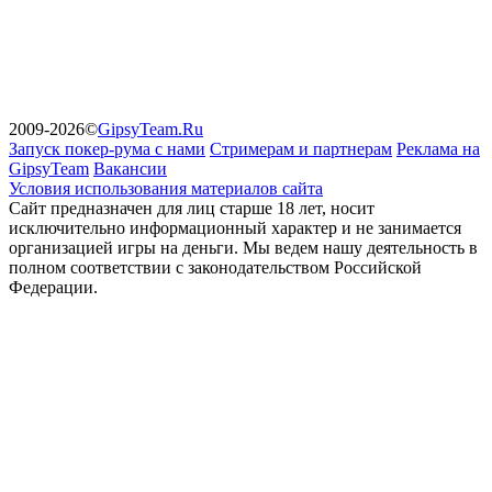
2009-2026
©
GipsyTeam.Ru
Запуск покер-рума с нами
Стримерам и партнерам
Реклама на
GipsyTeam
Вакансии
Условия использования материалов сайта
Сайт предназначен для лиц старше 18 лет, носит
исключительно информационный характер и не занимается
организацией игры на деньги. Мы ведем нашу деятельность в
полном соответствии с законодательством Российской
Федерации.