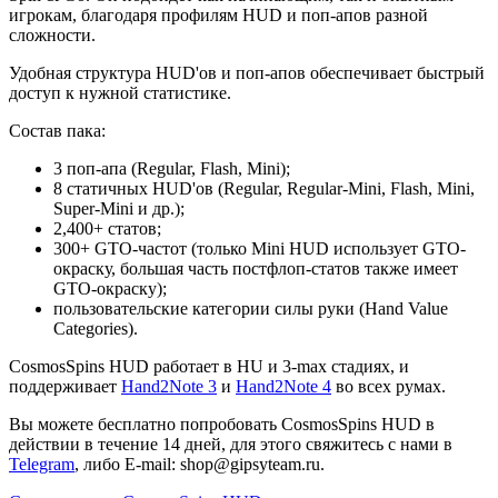
игрокам, благодаря профилям HUD и поп-апов разной
сложности.
Удобная структура HUD'ов и поп-апов обеспечивает быстрый
доступ к нужной статистике.
Состав пака:
3 поп-апа (Regular, Flash, Mini);
8 статичных HUD'ов (Regular, Regular-Mini, Flash, Mini,
Super-Mini и др.);
2,400+ статов;
300+ GTO-частот (только Mini HUD использует GTO-
окраску, большая часть постфлоп-статов также имеет
GTO-окраску);
пользовательские категории силы руки (Hand Value
Categories).
CosmosSpins HUD работает в HU и 3-max стадиях, и
поддерживает
Hand2Note 3
и
Hand2Note 4
во всех румах.
Вы можете бесплатно попробовать CosmosSpins HUD в
действии в течение 14 дней, для этого свяжитесь с нами в
Telegram
, либо E-mail: shop@gipsyteam.ru.