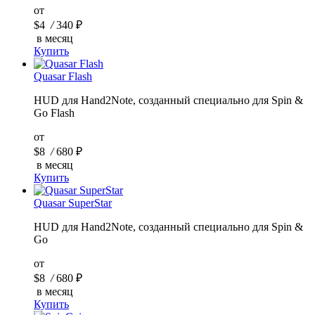
от
$4
/
340 ₽
в месяц
Купить
Quasar Flash
HUD для Hand2Note, созданный специально для Spin &
Go Flash
от
$8
/
680 ₽
в месяц
Купить
Quasar SuperStar
HUD для Hand2Note, созданный специально для Spin &
Go
от
$8
/
680 ₽
в месяц
Купить