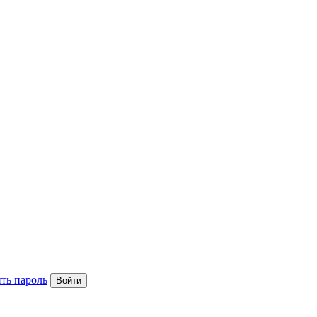
ть пароль