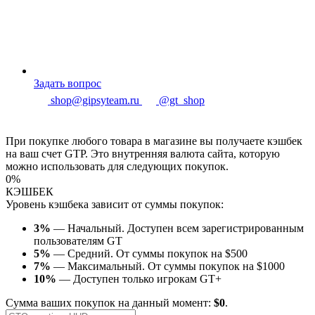
Задать вопрос
shop@gipsyteam.ru
@gt_shop
При покупке любого товара в магазине вы получаете кэшбек
на ваш счет GTP. Это внутренняя валюта сайта, которую
можно использовать для следующих покупок.
0%
КЭШБЕК
Уровень кэшбека зависит от суммы покупок:
3%
— Начальный. Доступен всем зарегистрированным
пользователям GT
5%
— Средний. От суммы покупок на $500
7%
— Максимальный. От суммы покупок на $1000
10%
— Доступен только игрокам GT+
Сумма ваших покупок на данный момент:
$0
.