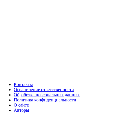
Контакты
Ограничение ответственности
Обработка персональных данных
Политика конфиденциальности
О сайте
Авторы