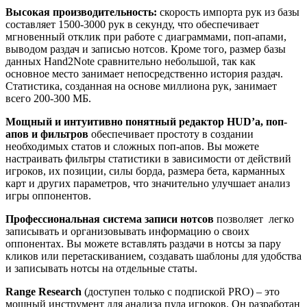
Высокая производительность:
скорость импорта рук из базы
составляет 1500-3000 рук в секунду, что обеспечивает
мгновенный отклик при работе с диаграммами, поп-апами,
выводом раздач и записью нотсов. Кроме того, размер базы
данных Hand2Note сравнительно небольшой, так как
основное место занимает непосредственно история раздач.
Статистика, созданная на основе миллиона рук, занимает
всего 200-300 МБ.
Мощный и интуитивно понятный редактор HUD’а, поп-
апов и фильтров
обеспечивает простоту в создании
необходимых статов и сложных поп-апов. Вы можете
настраивать фильтры статистики в зависимости от действий
игроков, их позиции, силы борда, размера бета, карманных
карт и других параметров, что значительно улучшает анализ
игры оппонентов.
Профессиональная система записи нотсов
позволяет легко
записывать и организовывать информацию о своих
оппонентах. Вы можете вставлять раздачи в нотсы за пару
кликов или перетаскиванием, создавать шаблоны для удобства
и записывать нотсы на отдельные статы.
Range Research
(доступен только с подпиской PRO) – это
мощный инструмент для анализа пула игроков. Он разработан