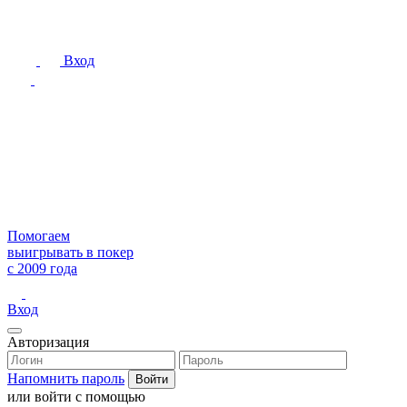
Вход
Помогаем
выигрывать в покер
с 2009 года
Вход
Авторизация
Напомнить пароль
или войти с помощью