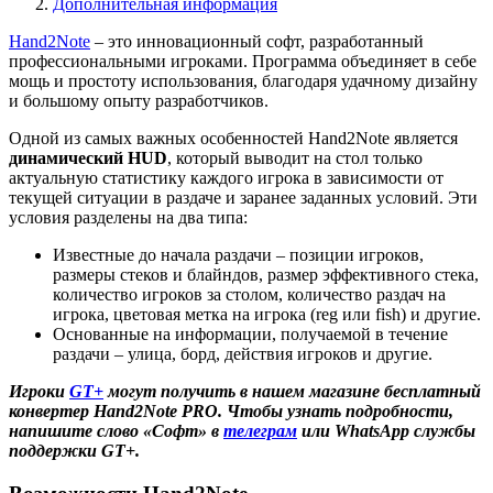
Дополнительная информация
Hand2Note
– это инновационный софт, разработанный
профессиональными игроками. Программа объединяет в себе
мощь и простоту использования, благодаря удачному дизайну
и большому опыту разработчиков.
Одной из самых важных особенностей Hand2Note является
динамический HUD
, который выводит на стол только
актуальную статистику каждого игрока в зависимости от
текущей ситуации в раздаче и заранее заданных условий. Эти
условия разделены на два типа:
Известные до начала раздачи – позиции игроков,
размеры стеков и блайндов, размер эффективного стека,
количество игроков за столом, количество раздач на
игрока, цветовая метка на игрока (reg или fish) и другие.
Основанные на информации, получаемой в течение
раздачи – улица, борд, действия игроков и другие.
Игроки
GT+
могут получить в нашем магазине бесплатный
конвертер Hand2Note PRO. Чтобы узнать подробности,
напишите слово «Софт» в
телеграм
или WhatsApp службы
поддержки GT+.