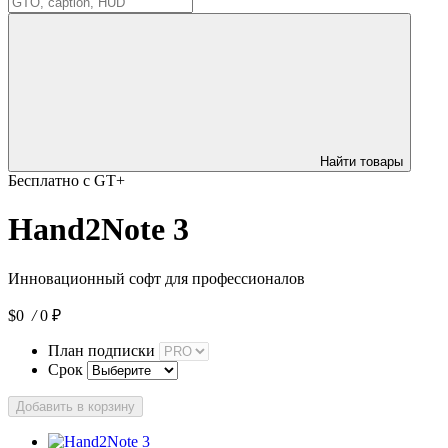
Найти товары
Бесплатно с GT+
Hand2Note 3
Инновационный софт для профессионалов
$0
/
0 ₽
План подписки
Срок
Добавить в корзину