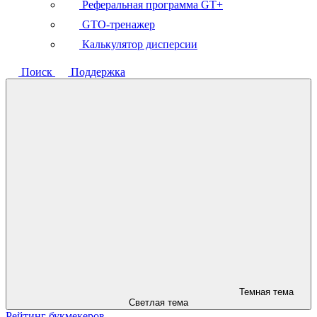
Реферальная программа GT+
GTO-тренажер
Калькулятор дисперсии
Поиск
Поддержка
Темная тема
Светлая тема
Рейтинг букмекеров