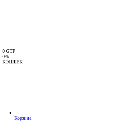
0
GTP
0%
КЭШБЕК
Корзина