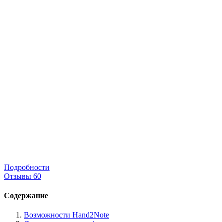
Подробности
Отзывы
60
Содержание
Возможности Hand2Note