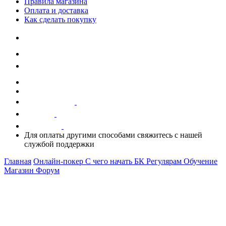
Правила магазина
Оплата и доставка
Как сделать покупку
Для оплаты другими способами свяжитесь с нашей
службой поддержки
Главная
Онлайн-покер
С чего начать
БК
Регулярам
Обучение
Магазин
Форум