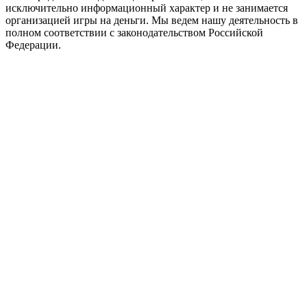
исключительно информационный характер и не занимается
организацией игры на деньги. Мы ведем нашу деятельность в
полном соответствии с законодательством Российской
Федерации.