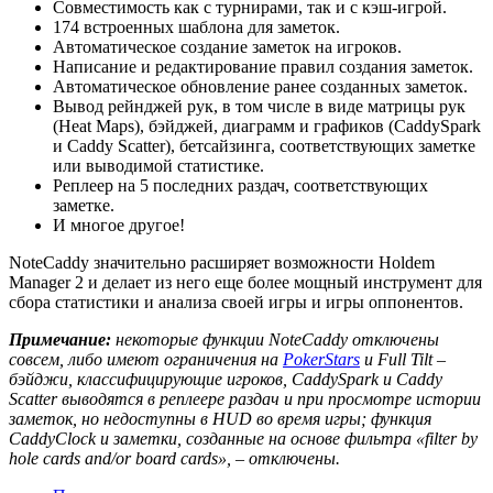
Совместимость как с турнирами, так и с кэш-игрой.
174 встроенных шаблона для заметок.
Автоматическое создание заметок на игроков.
Написание и редактирование правил создания заметок.
Автоматическое обновление ранее созданных заметок.
Вывод рейнджей рук, в том числе в виде матрицы рук
(Heat Maps), бэйджей, диаграмм и графиков (CaddySpark
и Caddy Scatter), бетсайзинга, соответствующих заметке
или выводимой статистике.
Реплеер на 5 последних раздач, соответствующих
заметке.
И многое другое!
NoteCaddy значительно расширяет возможности Holdem
Manager 2 и делает из него еще более мощный инструмент для
сбора статистики и анализа своей игры и игры оппонентов.
Примечание:
некоторые функции NoteCaddy отключены
совсем, либо имеют ограничения на
PokerStars
и Full Tilt –
бэйджи, классифицирующие игроков, CaddySpark и Caddy
Scatter выводятся в реплеере раздач и при просмотре истории
заметок, но недоступны в HUD во время игры; функция
CaddyClock и заметки, созданные на основе фильтра «filter by
hole cards and/or board cards», – отключены.