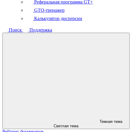
Реферальная программа GT+
GTO-тренажер
Калькулятор дисперсии
Поиск
Поддержка
Темная тема
Светлая тема
Рейтинг букмекеров