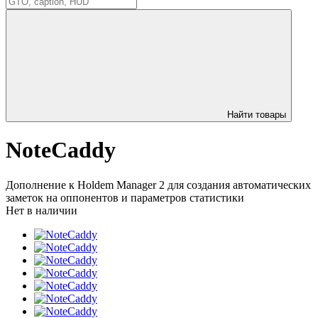
Найти товары
NoteCaddy
Дополнение к Holdem Manager 2 для создания автоматических
заметок на оппонентов и параметров статистики
Нет в наличии