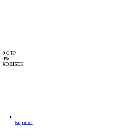
0
GTP
0%
КЭШБЕК
Корзина