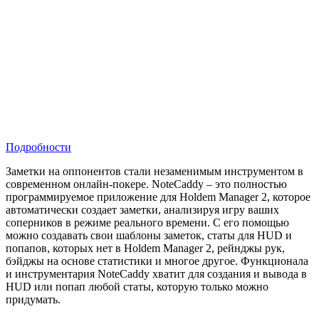
Подробности
Заметки на оппонентов стали незаменимым инструментом в
современном онлайн-покере. NoteCaddy – это полностью
программируемое приложение для Holdem Manager 2, которое
автоматически создает заметки, анализируя игру ваших
соперников в режиме реального времени. С его помощью
можно создавать свои шаблоны заметок, статы для HUD и
попапов, которых нет в Holdem Manager 2, рейнджы рук,
бэйджы на основе статистики и многое другое. Функционала
и инструментария NoteCaddy хватит для создания и вывода в
HUD или попап любой статы, которую только можно
придумать.