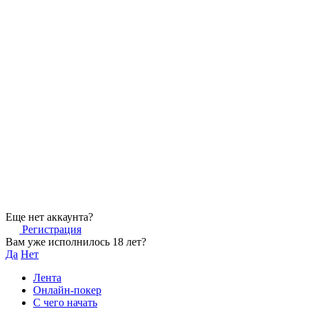
Еще нет аккаунта?
Регистрация
Вам уже исполнилось 18 лет?
Да
Нет
Лента
Онлайн-покер
С чего начать