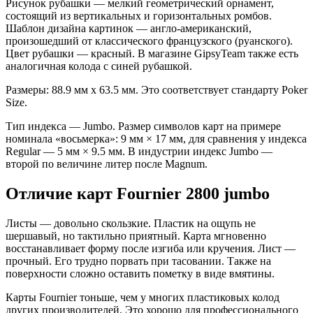
Рисунок рубашки — мелкий геометрический орнамент,
состоящий из вертикальных и горизонтальных ромбов.
Шаблон дизайна картинок — англо-американский,
произошедший от
классического
французского
(
руанского
).
Цвет рубашки — красный. В магазине GipsyTeam также есть
аналогичная колода с синей рубашкой.
Размеры: 88.9 мм х 63.5 мм. Это соответствует стандарту Poker
Size.
Тип
индекса
— Jumbo.
Размер
символов
карт
на
примере
номинала «восьмерка»: 9 мм × 17 мм, для сравнения у
индекса
Regular — 5 мм × 9.5 мм. В индустрии
индекс
Jumbo —
второй по величине
литер
после Magnum.
Отличие карт Fournier 2800 jumbo
Листы
— довольно скользкие.
Пластик
на ощупь не
шершавый, но тактильно приятный. Карта мгновенно
восстанавливает форму после изгиба или кручения. Лист —
прочный. Его трудно порвать при тасовании. Также на
поверхности сложно оставить пометку в виде вмятины.
Карты Fournier тоньше, чем у
многих
пластиковых
колод
других
производителей. Это хорошо для профессионального