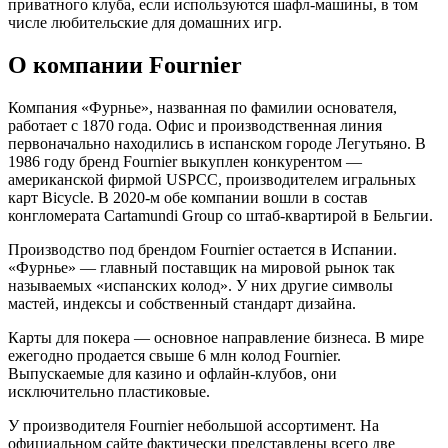
приватного клуба, если используются шафл-машины, в том
числе любительские
для
домашних игр.
О компании Fournier
Компания «Фурнье», названная по фамилии основателя,
работает с 1870
года
. Офис и
производственная
линия
первоначально находились в испанском
городе
Легутьяно. В
1986
году
бренд Fournier выкуплен конкурентом —
американской фирмой USPCC, производителем игральных
карт Bicycle. В 2020-м обе компании вошли в состав
конгломерата Cartamundi Group со штаб-квартирой в Бельгии.
Производство под брендом Fournier остается в Испании.
«Фурнье» — главный поставщик на мировой рынок так
называемых «испанских колод». У них другие символы
мастей, индексы и собственный стандарт дизайна.
Карты для
покера
— основное направление бизнеса. В мире
ежегодно продается свыше 6 млн колод Fournier.
Выпускаемые для казино и
офлайн-
клубов, они
исключительно пластиковые.
У производителя Fournier небольшой ассортимент. На
официальном сайте
фактически
представлены всего две