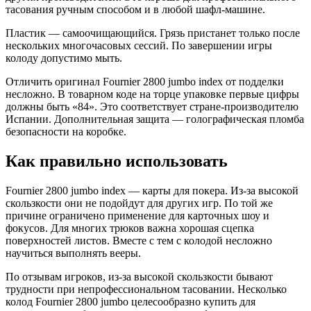
тасования ручным способом и в любой шафл-машине.
Пластик
— самоочищающийся. Грязь пристанет только после
нескольких многочасовых сессий. По завершении игры
колоду допустимо мыть.
Отличить оригинал Fournier 2800 jumbo index от
подделки
несложно. В товарном коде на торце упаковке первые цифры
должны быть «84». Это соответствует стране-производителю
Испании. Дополнительная защита
— голографическая пломба
безопасности
на коробке.
Как правильно использовать
Fournier 2800 jumbo index — карты
для
покера. Из-за высокой
скользкости они не подойдут
для
других
игр
. По той же
причине
ограничено
применение
для
карточных шоу и
фокусов.
Для
многих трюков важна хорошая сцепка
поверхностей листов.
Вместе с тем с
колодой
несложно
научиться выполнять вееры.
По отзывам игроков, из-за высокой скользкости бывают
трудности
при непрофессиональном тасовании. Несколько
колод Fournier 2800 jumbo целесообразно купить
для