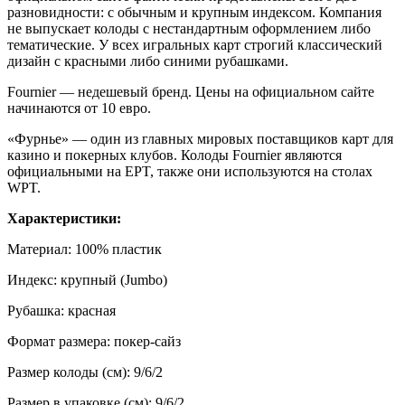
разновидности: с обычным и крупным индексом. Компания
не выпускает колоды с нестандартным оформлением либо
тематические
. У всех игральных карт строгий
классический
дизайн с красными либо синими рубашками.
Fournier — недешевый бренд. Цены на официальном сайте
начинаются от 10 евро.
«Фурнье» — один из главных мировых поставщиков карт для
казино и покерных клубов.
Колоды
Fournier являются
официальными
на EPT, также они используются на столах
WPT.
Характеристики:
Материал: 100% пластик
Индекс: крупный (Jumbo)
Рубашка: красная
Формат
размера
: покер-сайз
Размер
колоды (см): 9/6/2
Размер
в упаковке (см): 9/6/2